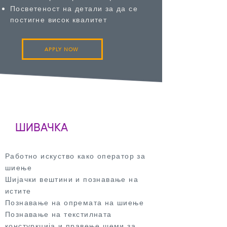
Посветеност на детали за да се
постигне висок квалитет
APPLY NOW
ШИВАЧКА
Работно искуство како оператор за
шиење
Шијачки вештини и познавање на
истите
Познавање на опремата на шиење
Познавање на текстилната
констуркција и правење шеми за