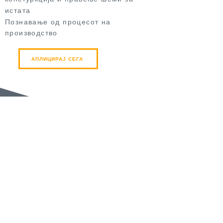
истата
Познавање од процесот на
производство
АПЛИЦИРАЈ СЕГА
ОДДЕЛ ЗА
СОСТАВУВАЊЕ
Способност за рачни
изработки
Прецизност во изработкита на
детали